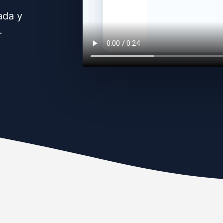
ada y
.