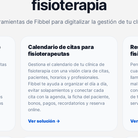
fisioterapia
mientas de Fibbel para digitalizar la gestión de tu clí
e
Calendario de citas para
Re
fisioterapeutas
fis
itas
Gestiona el calendario de tu clínica de
Per
fisioterapia con una visión clara de citas,
cua
pacientes, horarios y profesionales.
lla
Fibbel te ayuda a organizar el día a día,
mal
evitar solapamientos y conectar cada
con
os
cita con la agenda, la ficha del paciente,
de t
os
bonos, pagos, recordatorios y reserva
ser
online.
Ver solución →
Ver