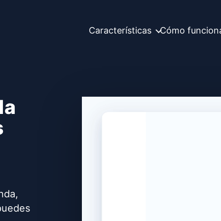
Características
Cómo funcion
la
s
enda,
 puedes